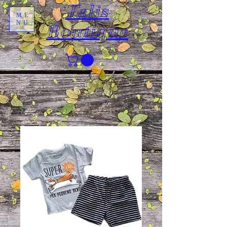
Talis
ME
NU
Boutique