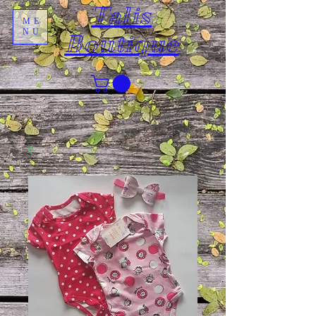
Talis
ME
NU
Boutique