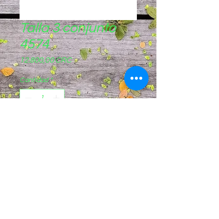
Talla 3 conjunto
4574
Precio
12.800,00 CRC
Cantidad
*
Agregar al carrito
Pagos sinpe móvil
8844-8721