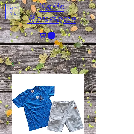
Talis
ME
NU
Boutique