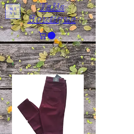
Talis
ME
NU
Boutique