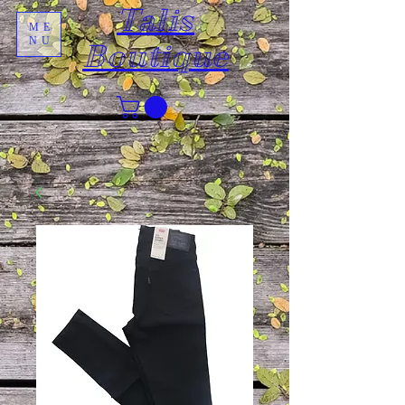
Talis
ME
NU
Boutique