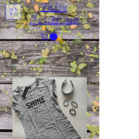
Talis
ME
NU
Boutique