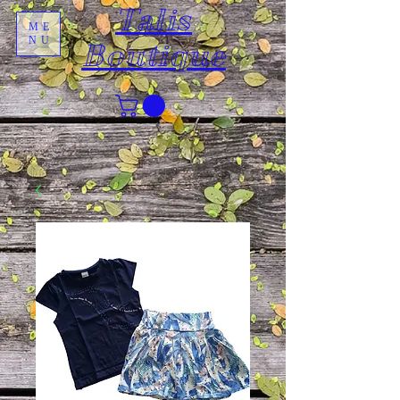
Talis
ME
NU
Boutique