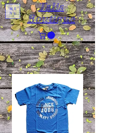
Talis
ME
NU
Boutique