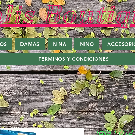
lis Boutiq
ROS
DAMAS
NIÑA
NIÑO
ACCESORI
TERMINOS Y CONDICIONES
Talla 11/12