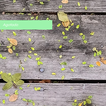
cio
Agotado