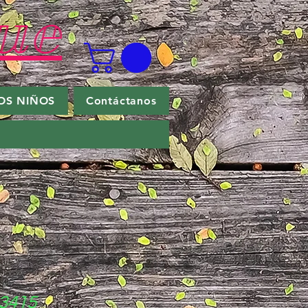
ue
OS NIÑOS
Contáctanos
 3415