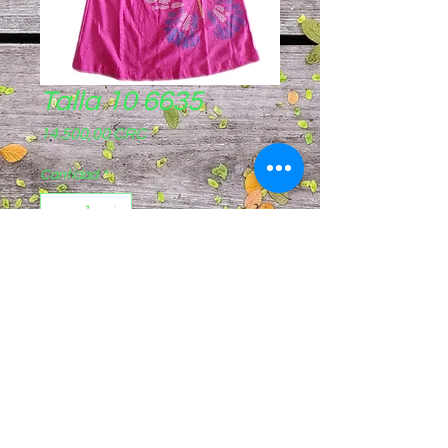
Talla 10 6635
Precio
14.500,00 CRC
Cantidad
*
Agregar al carrito
Pagos sinpe móvil
8844-8721