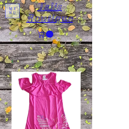
Talis
ME
NU
Boutique