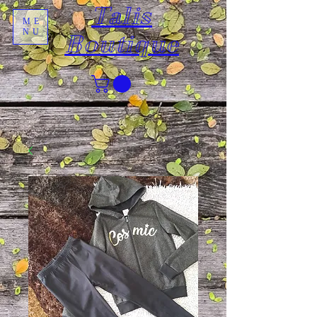
Talis
ME
NU
Boutique