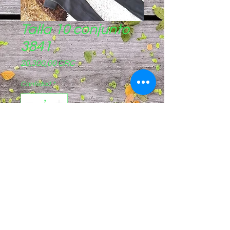
Talla 10 conjunto
3841
Precio
20.300,00 CRC
Cantidad
*
Agregar al carrito
Pagos sinpe móvil
8844-8721