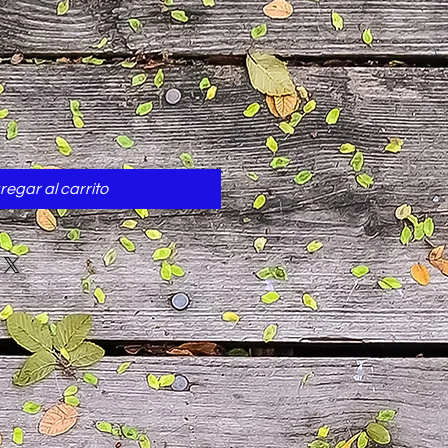
cio
regar al carrito