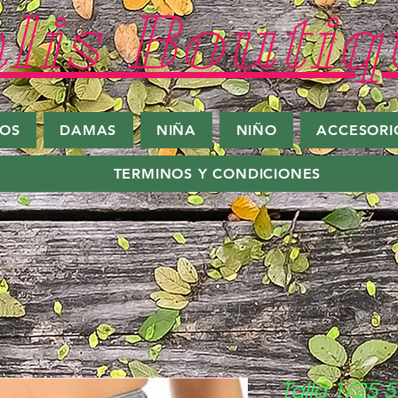
lis Boutiq
ROS
DAMAS
NIÑA
NIÑO
ACCESORI
TERMINOS Y CONDICIONES
Talla 1/25 