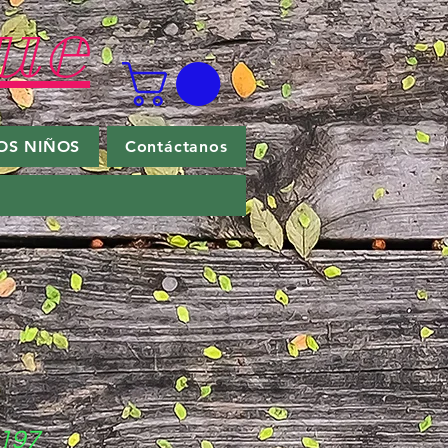
ue
OS NIÑOS
Contáctanos
5197