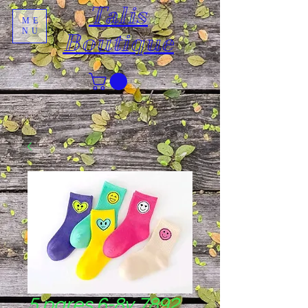
Talis
ME
NU
Boutique
5 pares 6-8y 7892