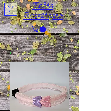
Talis
ME
NU
Boutique