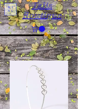
Talis
ME
NU
Boutique