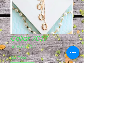
Collar 7617
Precio
9000,00 CRC
Cantidad
*
Agregar al carrito
Pagos sinpe móvil