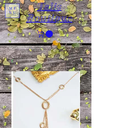
Talis
ME
NU
Boutique