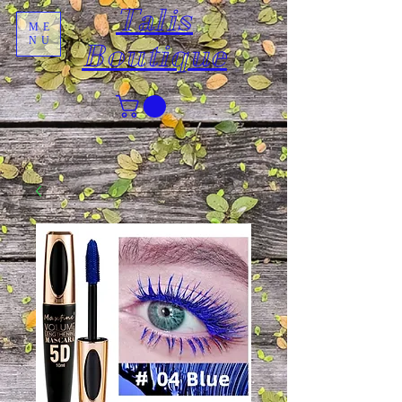
Talis
ME
NU
Boutique