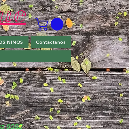
ue
OS NIÑOS
Contáctanos
ro 5052