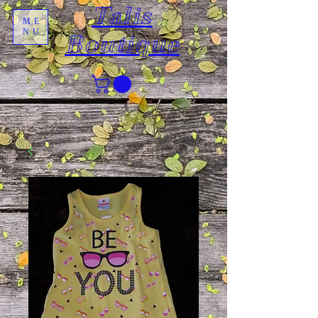
Talis
ME
NU
Boutique