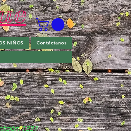
ue
OS NIÑOS
Contáctanos
ntalón 1337