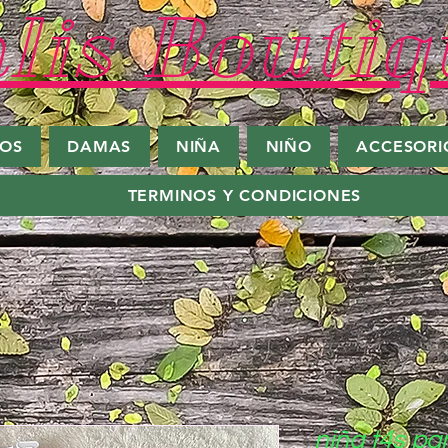
lis Boutiq
ROS
DAMAS
NIÑA
NIÑO
ACCESORI
TERMINOS Y CONDICIONES
niña t4s pa